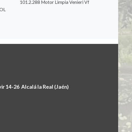
101.2.288 Motor Limpia Venieri Vf
SOL
r 14-26 Alcalá la Real (Jaén)