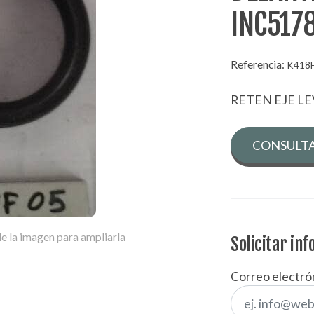
INC517
Referencia:
K418
RETEN EJE L
CONSULTA
e la imagen para ampliarla
Solicitar in
Correo electró