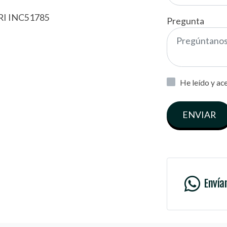
I INC51785
Pregunta
He leído y ac
ENVIAR
Envía