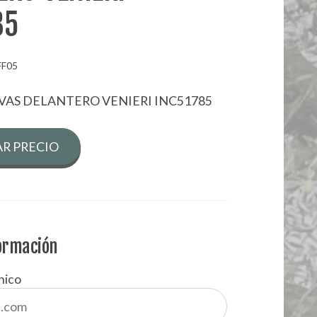
85
FF05
EVAS DELANTERO VENIERI INC51785
R PRECIO
formación
nico