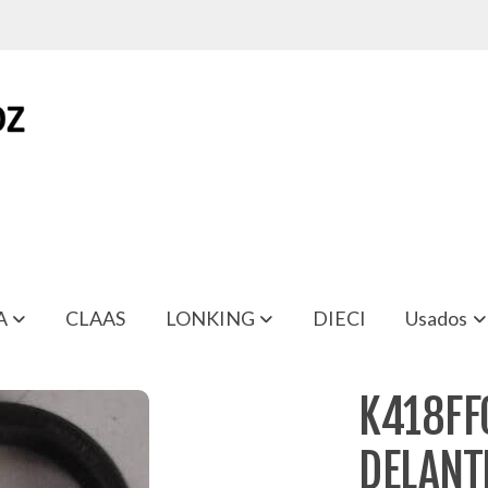
A
CLAAS
LONKING
DIECI
Usados
TERO VENIERI INC51785
K418FF
DELANT