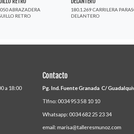
UILLO RETRO
DELANTERO
0.050 ABRAZADERA
180.1.269 CARRILERA PARA
GUILLO RETRO
DELANTERO
Contacto
00 a 18:00
Pg. Ind. Fuente Granada C/ Guadalquivi
Tlfno: 0034 953 58 10 10
Whatsapp: 0034 682 25 23 34
email: marisa@talleresmunoz.com