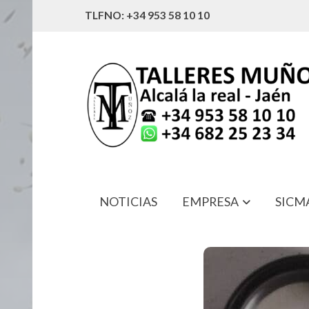
TLFNO: +34 953 58 10 10
NOTICIAS
EMPRESA
SICM
K418FF05 RETEN EJE LEVAS DELAN