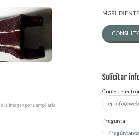
MG8L DIENTE
CONSULTA
Solicitar in
Correo electró
e la imagen para ampliarla
Pregunta