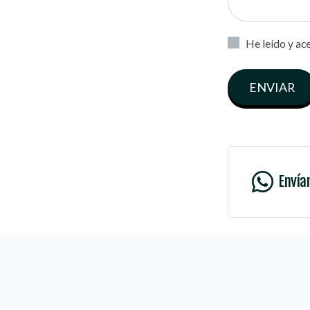
He leído y ac
ENVIAR
Envía