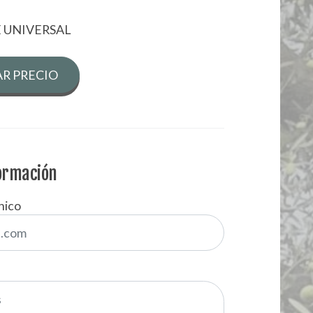
 UNIVERSAL
R PRECIO
formación
nico