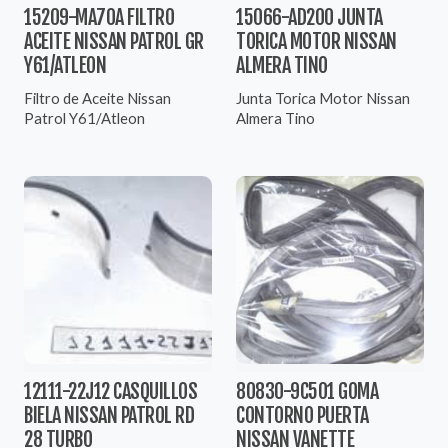
15209-MA70A FILTRO
15066-AD200 JUNTA
ACEITE NISSAN PATROL GR
TORICA MOTOR NISSAN
Y61/ATLEON
ALMERA TINO
Filtro de Aceite Nissan
Junta Torica Motor Nissan
Patrol Y61/Atleon
Almera Tino
12111-22J12 CASQUILLOS
80830-9C501 GOMA
BIELA NISSAN PATROL RD
CONTORNO PUERTA
28 TURBO
NISSAN VANETTE