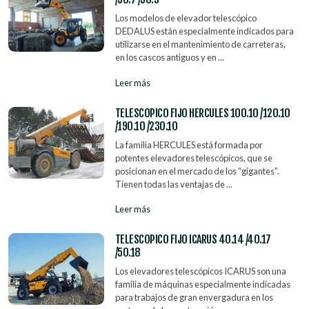
Los modelos de elevador telescópico
DEDALUS están especialmente indicados para
utilizarse en el mantenimiento de carreteras,
en los cascos antiguos y en ...
Leer más
TELESCOPICO FIJO HERCULES 100.10 /120.10
/190.10 /230.10
La familia HERCULES está formada por
potentes elevadores telescópicos, que se
posicionan en el mercado de los “gigantes”.
Tienen todas las ventajas de ...
Leer más
TELESCOPICO FIJO ICARUS 40.14 /40.17
/50.18
Los elevadores telescópicos ICARUS son una
familia de máquinas especialmente indicadas
para trabajos de gran envergadura en los