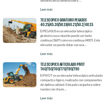
sectores de la construcción y ...
Leer más
TELESCOPICO GIRATORIO PEGASUS
40.25/45.30/50.19/40.21/50.2/ 60.15
El PEGASUS es un elevador telescópico
giratorio cuya rotación puede ser tanto
continua (360°) como no continua (400°). Este
elevador se puede dotar con una ...
Leer más
TELESCOPICO ARTICULADO PIVOT
T40/T50/T60/T70/T80/T90
El PIVOT es un elevador telescópico articulado
compacto y ligero, realizado con componentes
de óptima calidad. Esta pala cargadora sobre
ruedas con chasis ...
Leer más