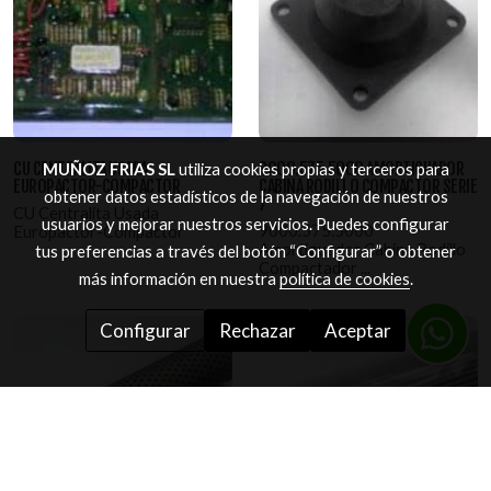
CU CENTRALITA USADA
9000.575.5000 AMORTIGUADOR
MUÑOZ FRIAS SL
utiliza cookies propias y terceros para
EUROPACTOR-COMPACTOR
CABINA RODILLO COMPACTOR SERIE
obtener datos estadísticos de la navegación de nuestros
7
CU Centralita Usada
usuarios y mejorar nuestros servicios. Puedes configurar
9000.575.5000
Europactor-Compactor
Amortiguador Cabina Rodillo
tus preferencias a través del botón “Configurar” o obtener
Compactador ...
más información en nuestra
política de cookies
.
Configurar
Rechazar
Aceptar