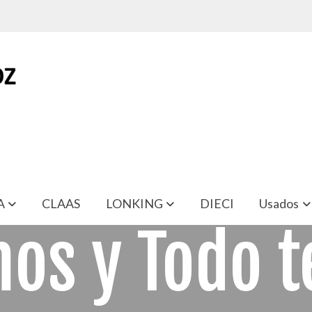
A
CLAAS
LONKING
DIECI
Usados
mos y Todo t